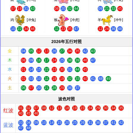
07
19
31
43
08
20
32
44
09
21
33
45
鸡
[冲兔]
猴
[冲虎]
羊
[冲牛]
10
22
34
46
11
23
35
47
12
24
36
48
2026年五行对照
金
04
05
12
13
26
27
34
35
42
43
木
08
09
16
17
24
25
38
39
46
47
水
01
14
15
22
23
30
31
44
45
火
02
03
10
11
18
19
32
33
40
41
48
49
土
06
07
20
21
28
29
36
37
波色对照
01
02
07
08
12
13
18
19
23
24
29
30
34
35
红波
40
45
46
03
04
09
10
14
15
20
25
26
31
36
37
41
42
蓝波
47
48