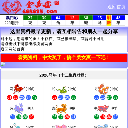
返回首页
这里资料最早更新，请互相转告和朋友一起分享
对不起，您请求的页面不存在、或已被删除、或暂时不可用
请点击以下链接继续浏览网页
返回网站首页
看完资料，中大奖了，搞个美女爽一下吧！
2026马年（十二生肖对照）
马
[冲鼠]
蛇
[冲兔]
龙
[冲狗]
01
13
25
37
49
02
14
26
38
03
15
27
39
兔
[冲鸡]
虎
[冲猴]
牛
[冲羊]
04
16
28
40
05
17
29
41
06
18
30
42
鼠
[冲马]
猪
[冲蛇]
狗
[冲龙]