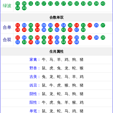
05
06
11
16
17
21
22
27
28
32
33
38
39
43
绿波
44
49
合数单双
01
03
05
07
09
10
12
14
16
18
21
23
25
27
合单
29
30
32
34
36
38
41
43
45
47
49
02
04
06
08
11
13
15
17
19
20
22
24
26
28
合双
31
33
35
37
39
40
42
44
46
48
生肖属性
家禽：
牛、马、羊、鸡、狗、猪
野兽：
鼠、虎、兔、龙、蛇、猴
吉美：
兔、龙、蛇、马、羊、鸡
凶丑：
鼠、牛、虎、猴、狗、猪
阴性：
鼠、龙、蛇、马、狗、猪
阳性：
牛、虎、兔、羊、猴、鸡
单笔：
鼠、龙、蛇、马、鸡、猪