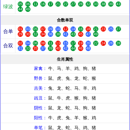
05
06
11
16
17
21
22
27
28
32
33
38
39
43
绿波
44
49
合数单双
01
03
05
07
09
10
12
14
16
18
21
23
25
27
合单
29
30
32
34
36
38
41
43
45
47
49
02
04
06
08
11
13
15
17
19
20
22
24
26
28
合双
31
33
35
37
39
40
42
44
46
48
生肖属性
家禽：
牛、马、羊、鸡、狗、猪
野兽：
鼠、虎、兔、龙、蛇、猴
吉美：
兔、龙、蛇、马、羊、鸡
凶丑：
鼠、牛、虎、猴、狗、猪
阴性：
鼠、龙、蛇、马、狗、猪
阳性：
牛、虎、兔、羊、猴、鸡
单笔：
鼠、龙、蛇、马、鸡、猪