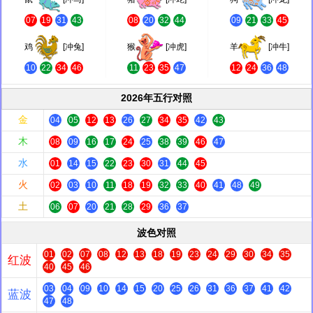
07
19
31
43
08
20
32
44
09
21
33
45
鸡
[冲兔]
猴
[冲虎]
羊
[冲牛]
10
22
34
46
11
23
35
47
12
24
36
48
2026年五行对照
金
04
05
12
13
26
27
34
35
42
43
木
08
09
16
17
24
25
38
39
46
47
水
01
14
15
22
23
30
31
44
45
火
02
03
10
11
18
19
32
33
40
41
48
49
土
06
07
20
21
28
29
36
37
波色对照
01
02
07
08
12
13
18
19
23
24
29
30
34
35
红波
40
45
46
03
04
09
10
14
15
20
25
26
31
36
37
41
42
蓝波
47
48