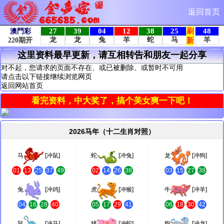
返回首页
这里资料最早更新，请互相转告和朋友一起分享
对不起，您请求的页面不存在、或已被删除、或暂时不可用
请点击以下链接继续浏览网页
返回网站首页
看完资料，中大奖了，搞个美女爽一下吧！
2026马年（十二生肖对照）
马
[冲鼠]
蛇
[冲兔]
龙
[冲狗]
01
13
25
37
49
02
14
26
38
03
15
27
39
兔
[冲鸡]
虎
[冲猴]
牛
[冲羊]
04
16
28
40
05
17
29
41
06
18
30
42
鼠
[冲马]
猪
[冲蛇]
狗
[冲龙]