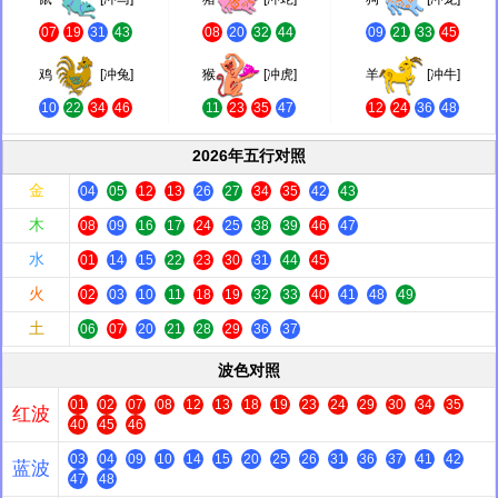
07
19
31
43
08
20
32
44
09
21
33
45
鸡
[冲兔]
猴
[冲虎]
羊
[冲牛]
10
22
34
46
11
23
35
47
12
24
36
48
2026年五行对照
金
04
05
12
13
26
27
34
35
42
43
木
08
09
16
17
24
25
38
39
46
47
水
01
14
15
22
23
30
31
44
45
火
02
03
10
11
18
19
32
33
40
41
48
49
土
06
07
20
21
28
29
36
37
波色对照
01
02
07
08
12
13
18
19
23
24
29
30
34
35
红波
40
45
46
03
04
09
10
14
15
20
25
26
31
36
37
41
42
蓝波
47
48