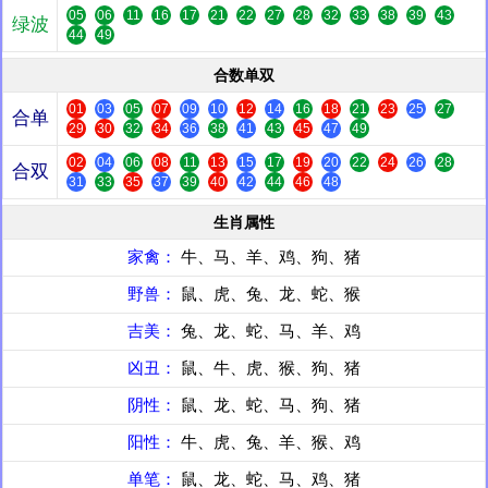
05
06
11
16
17
21
22
27
28
32
33
38
39
43
绿波
44
49
合数单双
01
03
05
07
09
10
12
14
16
18
21
23
25
27
合单
29
30
32
34
36
38
41
43
45
47
49
02
04
06
08
11
13
15
17
19
20
22
24
26
28
合双
31
33
35
37
39
40
42
44
46
48
生肖属性
家禽：
牛、马、羊、鸡、狗、猪
野兽：
鼠、虎、兔、龙、蛇、猴
吉美：
兔、龙、蛇、马、羊、鸡
凶丑：
鼠、牛、虎、猴、狗、猪
阴性：
鼠、龙、蛇、马、狗、猪
阳性：
牛、虎、兔、羊、猴、鸡
单笔：
鼠、龙、蛇、马、鸡、猪