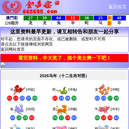
返回首页
这里资料最早更新，请互相转告和朋友一起分享
对不起，您请求的页面不存在、或已被删除、或暂时不可用
请点击以下链接继续浏览网页
返回网站首页
看完资料，中大奖了，搞个美女爽一下吧！
2026马年（十二生肖对照）
马
[冲鼠]
蛇
[冲兔]
龙
[冲狗]
01
13
25
37
49
02
14
26
38
03
15
27
39
兔
[冲鸡]
虎
[冲猴]
牛
[冲羊]
04
16
28
40
05
17
29
41
06
18
30
42
鼠
[冲马]
猪
[冲蛇]
狗
[冲龙]